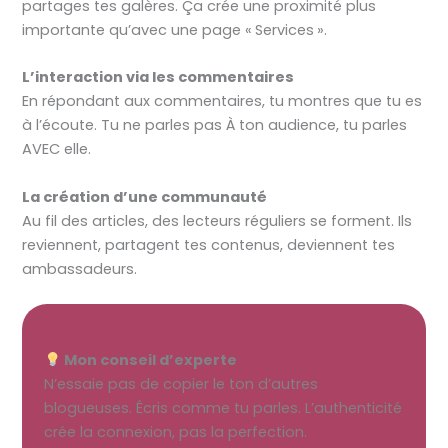
partages tes galères. Ça crée une proximité plus
importante qu’avec une page « Services ».
L’interaction via les commentaires
En répondant aux commentaires, tu montres que tu es
à l’écoute. Tu ne parles pas À ton audience, tu parles
AVEC elle.
La création d’une communauté
Au fil des articles, des lecteurs réguliers se forment. Ils
reviennent, partagent tes contenus, deviennent tes
ambassadeurs.
Mon conseil d’experte
N’essaie pas de copier le ton d’autres
blogueuses. Écris comme tu parles. L’authenticité
crée la connexion, pas la perfection.