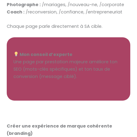
Photographe :
/mariages, /nouveau-ne, /corporate
Coach :
/reconversion, /confiance, /entrepreneuriat
Chaque page parle directement à SA cible.
Mon conseil d’experte
Une page par prestation majeure améliore ton
SEO (mots-clés spécifiques) et ton taux de
conversion (message ciblé).
Créer une expérience de marque cohérente
(branding)