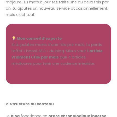
majeure. Tu mets à jour tes tarifs une ou deux fois par
an, tu ajoutes un nouveau service occasionnellement,
mais c’est tout.
Mon conseil d’experte
Si tu publies moins d’une fois par mois, tu perds
l’effet « boost SEO » du blog. Mieux vaut
1 article
vraiment utile par mois
que 4 articles
médiocres pour tenir une cadence irréaliste.
2. Structure du contenu
Le
blog
fonctionne en
ordre chronologique inverse
: