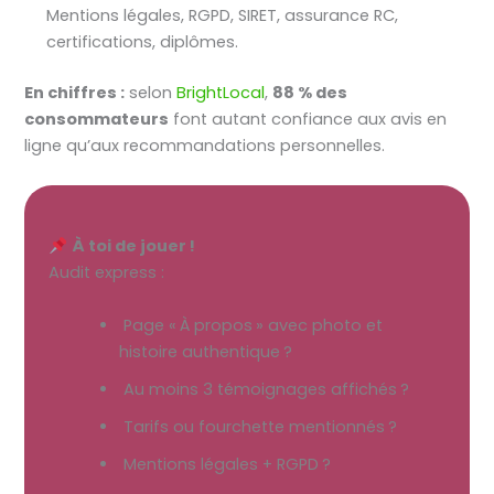
Mentions légales, RGPD, SIRET, assurance RC,
certifications, diplômes.
En chiffres :
selon
BrightLocal
,
88 % des
consommateurs
font autant confiance aux avis en
ligne qu’aux recommandations personnelles.
À toi de jouer !
Audit express :
 Page « À propos » avec photo et
histoire authentique ?
 Au moins 3 témoignages affichés ?
 Tarifs ou fourchette mentionnés ?
 Mentions légales + RGPD ?