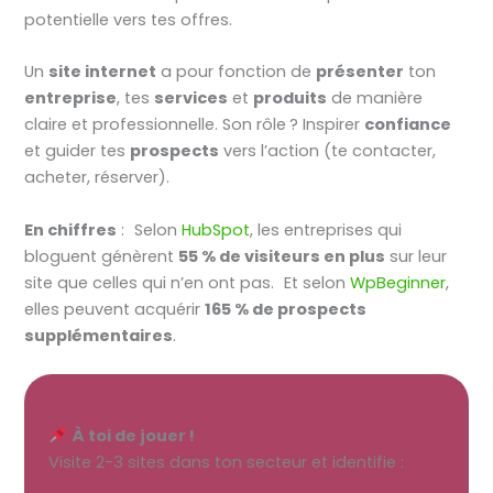
potentielle vers tes offres.
Un
site internet
a pour fonction de
présenter
ton
entreprise
, tes
services
et
produits
de manière
claire et professionnelle. Son rôle ? Inspirer
confiance
et guider tes
prospects
vers l’action (te contacter,
acheter, réserver).
En chiffres
: Selon
HubSpot
, les entreprises qui
bloguent génèrent
55 % de visiteurs en plus
sur leur
site que celles qui n’en ont pas. Et selon
WpBeginner
,
elles peuvent acquérir
165 % de prospects
supplémentaires
.
À toi de jouer !
Visite 2-3 sites dans ton secteur et identifie :