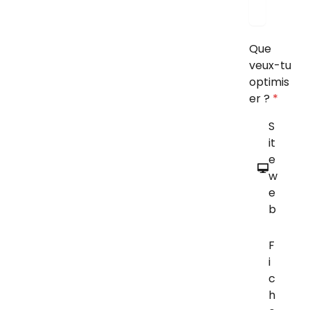
Que
veux-tu
optimis
er ?
*
S
it
e
w
e
b
F
i
c
h