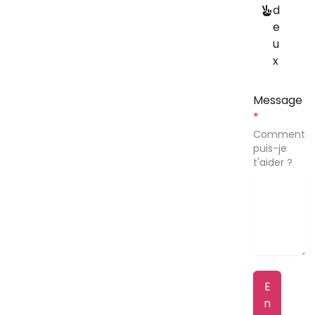
d
e
u
x
Message
*
Comment
puis-je
t'aider ?
E
n