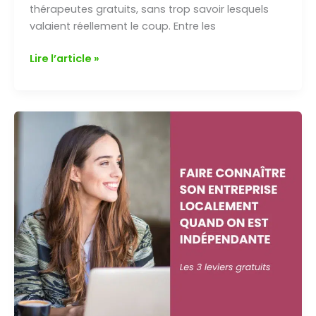
thérapeutes gratuits, sans trop savoir lesquels
valaient réellement le coup. Entre les
Annuaires
Lire l’article »
pour
thérapeutes
gratuits
:
où
référencer
ton
activité
pour
gagner
en
visibilité ?