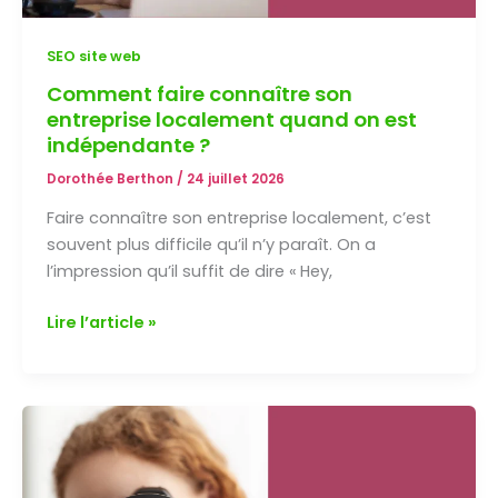
SEO site web
Comment faire connaître son
entreprise localement quand on est
indépendante ?
Dorothée Berthon
/
24 juillet 2026
Faire connaître son entreprise localement, c’est
souvent plus difficile qu’il n’y paraît. On a
l’impression qu’il suffit de dire « Hey,
Comment
Lire l’article »
faire
connaître
son
entreprise
localement
quand