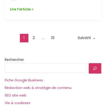
Pourquoi
Lire l’article »
ta
fiche
Google
Business
n’apparaît
1
2
…
10
Suivant
→
pas
dans
les
Rechercher
résultats ?
7
causes
+
Fiche Google Business
solutions
Rédaction web & stratégie de contenu
SEO site web
Vie & coulisses