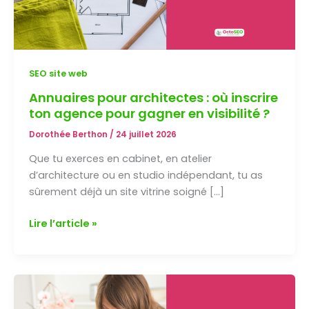
SEO site web
Annuaires pour architectes : où inscrire
ton agence pour gagner en visibilité ?
Dorothée Berthon
/
24 juillet 2026
Que tu exerces en cabinet, en atelier
d’architecture ou en studio indépendant, tu as
sûrement déjà un site vitrine soigné […]
Annuaires
Lire l’article »
pour
architectes
:
où
inscrire