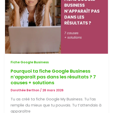
des
clients
automatiquement
(sans
être
geek
ni
passer
ta
vie
Fiche Google Business
sur
Pourquoi ta fiche Google Business
les
n’apparaît pas dans les résultats ? 7
réseaux) ?
causes + solutions
Dorothée Berthon
/
28 mars 2026
Tu as créé ta fiche Google My Business. Tu l’as
remplie du mieux que tu pouvais. Tu t’attendais à
apparaître