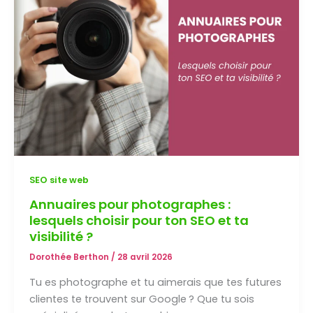
on
est
indépendante ?
SEO site web
Annuaires pour photographes :
lesquels choisir pour ton SEO et ta
visibilité ?
Dorothée Berthon
/
28 avril 2026
Tu es photographe et tu aimerais que tes futures
clientes te trouvent sur Google ? Que tu sois