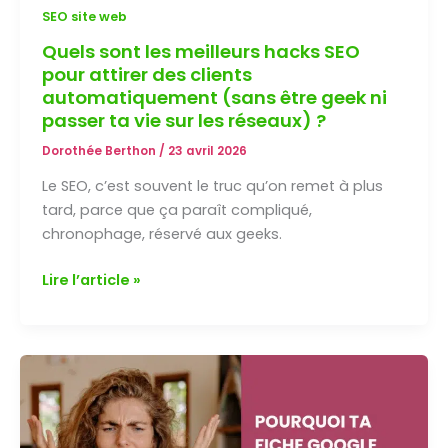
SEO site web
Quels sont les meilleurs hacks SEO
pour attirer des clients
automatiquement (sans être geek ni
passer ta vie sur les réseaux) ?
Dorothée Berthon
/
23 avril 2026
Le SEO, c’est souvent le truc qu’on remet à plus
tard, parce que ça paraît compliqué,
chronophage, réservé aux geeks.
Quels
Lire l’article »
sont
les
meilleurs
hacks
SEO
pour
attirer