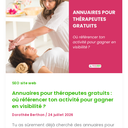
ton
agence
pour
gagner
en
visibilité ?
SEO site web
Annuaires pour thérapeutes gratuits :
où référencer ton activité pour gagner
en visibilité ?
Dorothée Berthon
/
24 juillet 2026
Tu as sûrement déjà cherché des annuaires pour