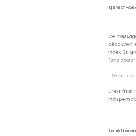
Qu’est-ce 
Ce message 
découvert et
index. En gr
faire appar
« Mais pour
C’est frust
indispensab
La différe