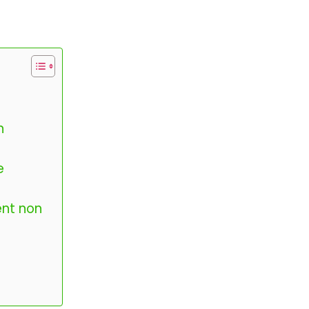
n
e
ent non