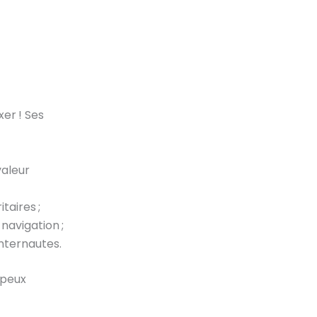
xer ! Ses
valeur
taires ;
avigation ;
nternautes.
 peux