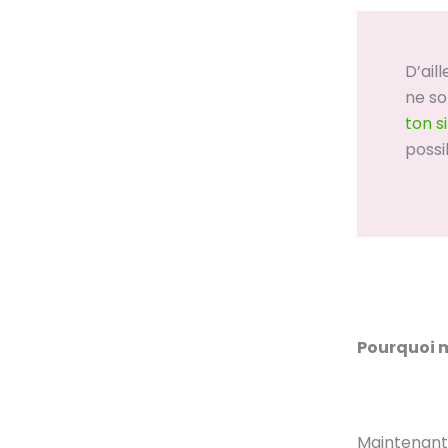
D’ail
ne so
ton s
possi
Pourquoi m
Maintenant 