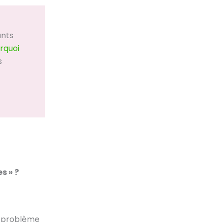
ants
rquoi
s
s » ?
e problème