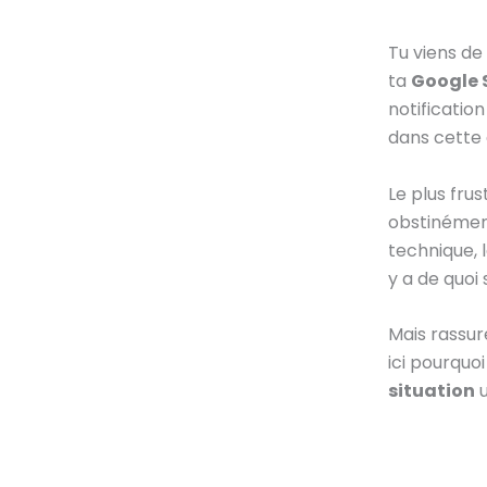
Tu viens de
ta
Google 
notificatio
dans cette 
Le plus fru
obstinément
technique, l
y a de quoi
Mais rassur
ici pourquo
situation
u