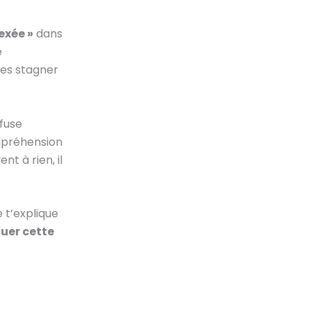
exée »
dans
e
ges stagner
efuse
ompréhension
nt à rien, il
 t’explique
uer cette