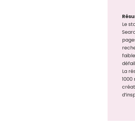
Résu
Le st
Searc
pages
reche
faibl
défai
La ré
1000 
créati
d’ins