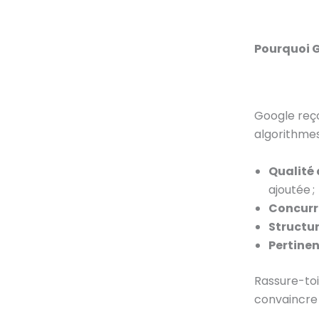
Pourquoi G
Google reçoi
algorithmes 
Qualité
ajoutée ;
Concurr
Structu
Pertine
Rassure-toi 
convaincre