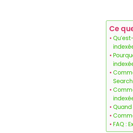
Ce que
Qu’est-
indexée
Pourqu
indexée
Commen
Search
Commen
indexée
Quand f
Commen
FAQ : 