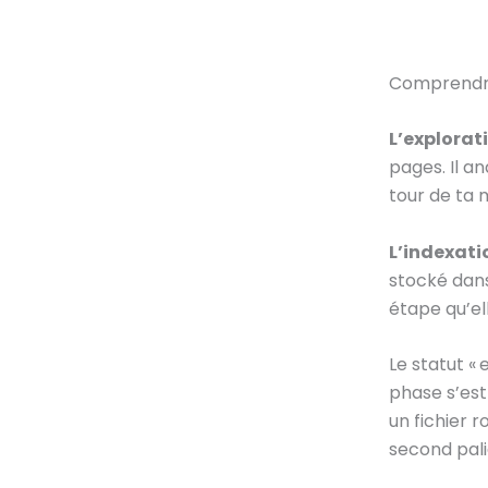
Comprendre 
L’explorat
pages. Il an
tour de ta 
L’indexati
stocké dan
étape qu’el
Le statut «
phase s’est
un fichier r
second pali