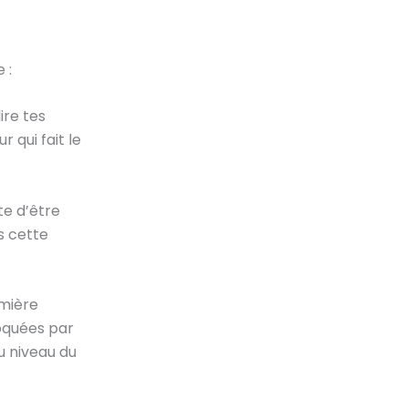
 :
ire tes
r qui fait le
te d’être
s cette
emière
oquées par
au niveau du