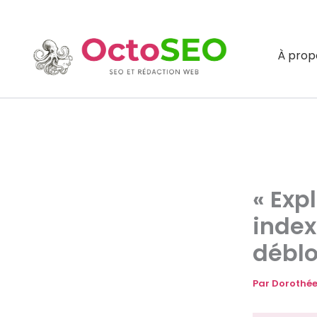
Aller
au
contenu
À prop
« Exp
index
déblo
Par
Dorothée