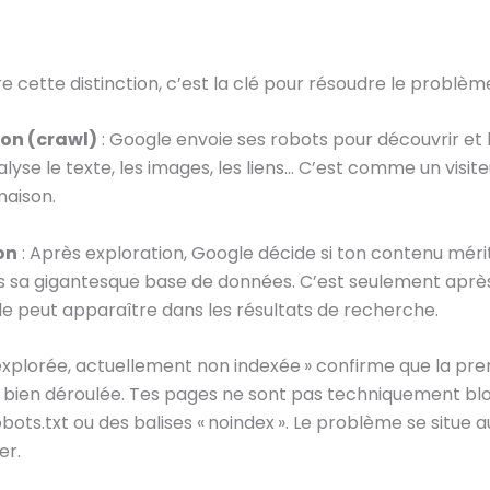
cette distinction, c’est la clé pour résoudre le problème
ion (crawl)
: Google envoie ses robots pour découvrir et l
alyse le texte, les images, les liens… C’est comme un visiteu
maison.
on
: Après exploration, Google décide si ton contenu méri
s sa gigantesque base de données. C’est seulement aprè
le peut apparaître dans les résultats de recherche.
 explorée, actuellement non indexée » confirme que la pr
 bien déroulée. Tes pages ne sont pas techniquement bl
obots.txt ou des balises « noindex ». Le problème se situe 
er.