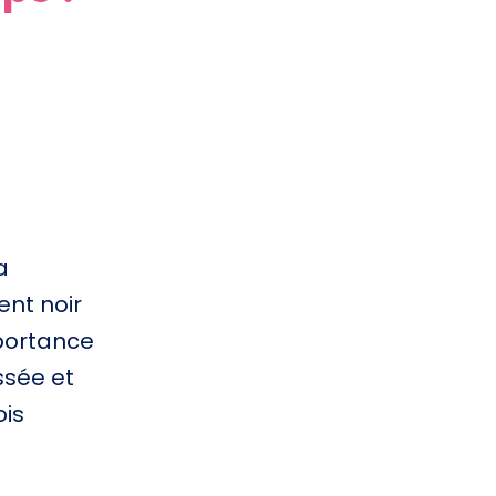
a
ent noir
mportance
ssée et
ois