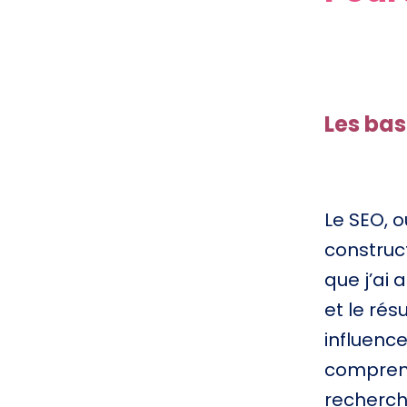
Les ba
Le SEO, 
construct
que j’ai
et le rés
influence
compren
recherch