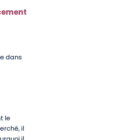
ncement
le dans
t le
rché, il
rquoi il