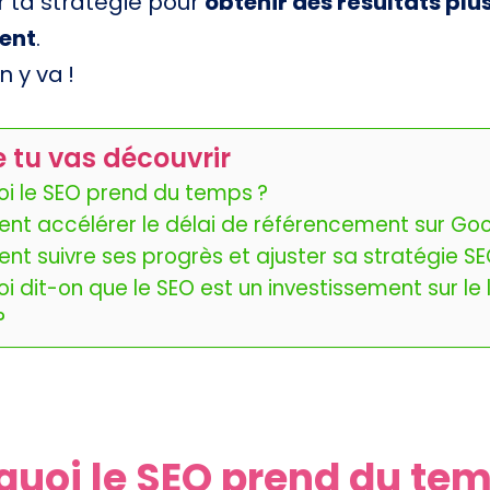
r ta stratégie pour
obtenir des résultats plu
ent
.
n y va !
 tu vas découvrir
oi le SEO prend du temps ?
t accélérer le délai de référencement sur Goo
t suivre ses progrès et ajuster sa stratégie SE
i dit-on que le SEO est un investissement sur le 
?
quoi le SEO prend du tem