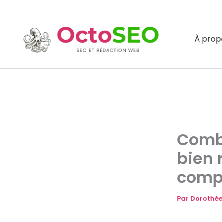
Aller
au
contenu
À prop
Combi
bien 
comp
Par
Dorothée