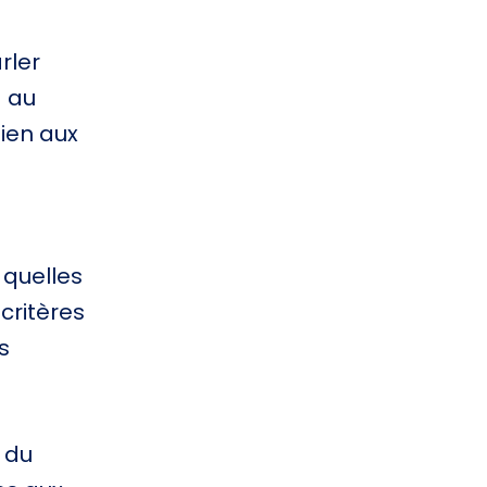
rler
1 au
bien aux
 quelles
critères
s
 du