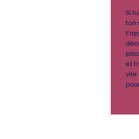
Si t
ton 
t’a
déco
plac
et t
vite
pour