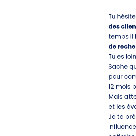
Tu hésit
des clien
temps il 
de reche
Tu es loin
Sache qu
pour com
12 mois 
Mais atte
et les év
Je te pré
influence