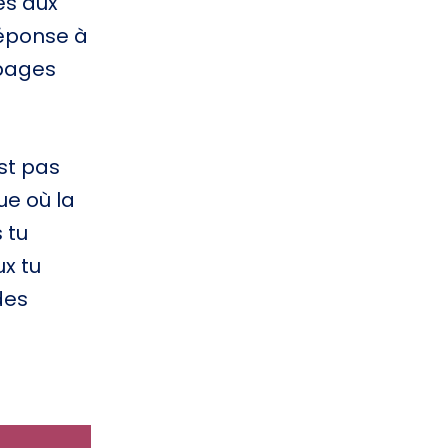
es aux
réponse à
 pages
st pas
ue où la
 tu
x tu
des