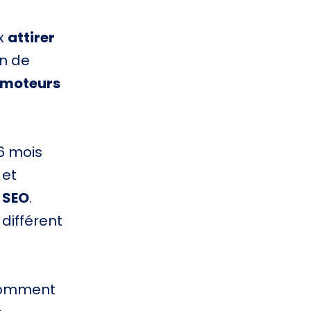
x
attirer
n de
s moteurs
6 mois
 et
 SEO
.
 différent
comment