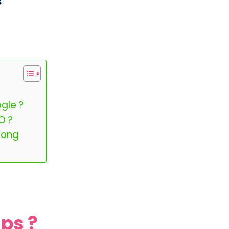
s
gle ?
O ?
long
ps ?