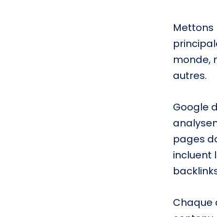
Mettons l
principal
monde, ma
autres.
Google d
analysen
pages do
incluent 
backlinks
Chaque a