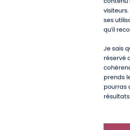
contenu q
visiteurs
ses utili
qu’il re
Je sais 
réservé 
cohérence
prends l
pourras 
résultats