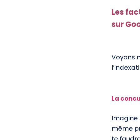
Les fac
sur Go
Voyons m
l’indexat
La conc
Imagine 
même prod
te faudr