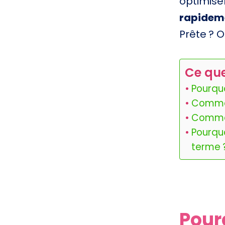
optimise
rapidem
Prête ? O
Ce que
Pourqu
Commen
Commen
Pourquo
terme 
Pour